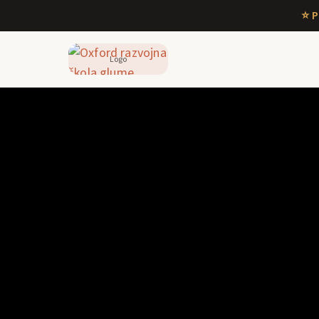
⭐ P
Logo