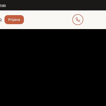
anas
Q
Prijava