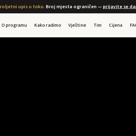
roljetni upis u toku.
Broj mjesta ograničen —
prijavite se d
O programu
Kako radimo
Vještine
Tim
Cijena
FA